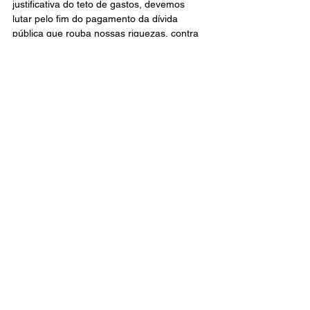
justificativa do teto de gastos, devemos 
lutar pelo fim do pagamento da dívida 
pública que rouba nossas riquezas, contra 
a privatização dos Restaurantes 
Universitários, contra o aumento do preço 
das refeições e pelo Fora Bolsonaro que 
atualmente é o inimigo número 1 não só 
dos estudantes, mas de todo o povo 
brasileiro.
Nós do Movimento Correnteza entendemos 
que apesar de todos os retrocessos ainda é 
possível reverter essa situação, pois ao 
longo de toda a história o povo brasileiro 
enfrentou inimigos que não se 
preocupavam nem um pouco com nossa 
dignidade e sonhos e saiu vitorioso desses 
enfrentamentos, e na atual conjuntura 
também existe essa saída que é a luta todo 
dia, pois educação é nosso direito não é 
mercadoria.