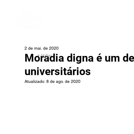
As palavras convencem,
In
o exemplo arrasta!
2 de mai. de 2020
Moradia digna é um de
Voltar
universitários
Atualizado:
8 de ago. de 2020