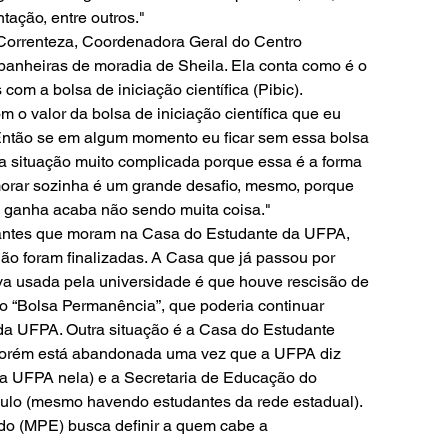
tação, entre outros."
o Correnteza, Coordenadora Geral do Centro 
heiras de moradia de Sheila. Ela conta como é o 
om a bolsa de iniciação científica (Pibic).
o valor da bolsa de iniciação científica que eu 
Então se em algum momento eu ficar sem essa bolsa 
ma situação muito complicada porque essa é a forma 
orar sozinha é um grande desafio, mesmo, porque 
e ganha acaba não sendo muita coisa."
udantes que moram na Casa do Estudante da UFPA, 
não foram finalizadas. A Casa que já passou por 
ativa usada pela universidade é que houve rescisão de 
 “Bolsa Permanência”, que poderia continuar 
da UFPA. Outra situação é a Casa do Estudante 
 porém está abandonada uma vez que a UFPA diz 
a UFPA nela) e a Secretaria de Educação do 
lo (mesmo havendo estudantes da rede estadual). 
do (MPE) busca definir a quem cabe a 