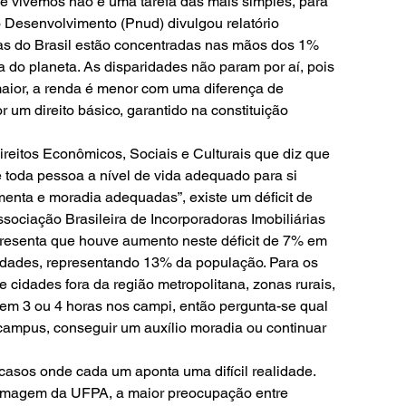
e vivemos não é uma tarefa das mais simples, para 
Desenvolvimento (Pnud) divulgou relatório 
as do Brasil estão concentradas nas mãos dos 1% 
 do planeta. As disparidades não param por aí, pois 
maior, a renda é menor com uma diferença de 
 um direito básico, garantido na constituição 
ireitos Econômicos, Sociais e Culturais que diz que 
 toda pessoa a nível de vida adequado para si 
imenta e moradia adequadas”, existe um déficit de 
sociação Brasileira de Incorporadoras Imobiliárias 
resenta que houve aumento neste déficit de 7% em 
idades, representando 13% da população. Para os 
 cidades fora da região metropolitana, zonas rurais, 
 em 3 ou 4 horas nos campi, então pergunta-se qual 
campus, conseguir um auxílio moradia ou continuar 
casos onde cada um aponta uma difícil realidade. 
fermagem da UFPA, a maior preocupação entre 