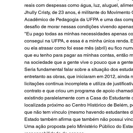
reais com despesas como água, luz, aluguel, alimen
Jhully Cristy, de 23 anos, é militante do Moviment
Acadêmico de Pedagogia da UFPA e uma das compan
desafio de morar nessas condições vivendo apenas c
"Eu pago todas as minhas necessidades apenas com 
consegui na UFPA, e essa é a minha única renda. 
ou ela atrasar como foi esse mês (abril) eu fico nu
que eu tenho para pagar as minhas contas, então m
na sociedade que a gente vive o pouco que a gent
Seria fundamental falar sobre a situação dos est
entretanto as obras, que iniciaram em 2012, ainda 
licitações continua incompleta e utiliza de justific
contrato e que criou um programa de apoio chamado
existindo paralelamente com a Casa do Estudante 
localizada próximo ao Centro Histórico de Belém,
que não tem vínculo (mesmo havendo estudantes d
Estado também afirma que também não possui víncu
Uma ação proposta pelo Ministério Público do Esta