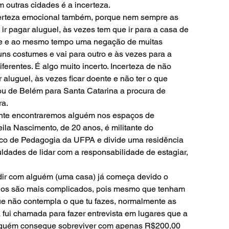
outras cidades é a incerteza.
certeza emocional também, porque nem sempre as 
r pagar aluguel, às vezes tem que ir para a casa de 
nde e ao mesmo tempo uma negação de muitas 
uns costumes e vai para outro e às vezes para a 
erentes. É algo muito incerto. Incerteza de não 
 aluguel, às vezes ficar doente e não ter o que 
dou de Belém para Santa Catarina a procura de 
ra.
nte encontraremos alguém nos espaços de 
la Nascimento, de 20 anos, é militante do 
co de Pedagogia da UFPA e divide uma residência 
uldades de lidar com a responsabilidade de estagiar, 
ividir com alguém (uma casa) já começa devido o 
gios são mais complicados, pois mesmo que tenham 
ue não contempla o que tu fazes, normalmente as 
fui chamada para fazer entrevista em lugares que a 
ninguém consegue sobreviver com apenas R$200,00 