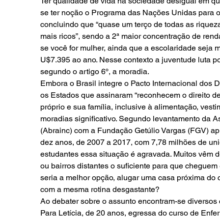
Ter qualidade de vida na sociedade desigual em qu
se ter noção o Programa das Nações Unidas para o 
concluindo que “quase um terço de todas as riquez
mais ricos”, sendo a 2ª maior concentração de renda
se você for mulher, ainda que a escolaridade seja 
U$7.395 ao ano. Nesse contexto a juventude luta por
segundo o artigo 6º, a moradia.
Embora o Brasil integre o Pacto Internacional dos D
os Estados que assinaram “reconhecem o direito de
próprio e sua família, inclusive à alimentação, vest
moradias significativo. Segundo levantamento da As
(Abrainc) com a Fundação Getúlio Vargas (FGV) ap
dez anos, de 2007 a 2017, com 7,78 milhões de un
estudantes essa situação é agravada. Muitos vêm de
ou bairros distantes o suficiente para que cheguem
seria a melhor opção, alugar uma casa próxima do 
com a mesma rotina desgastante?
Ao debater sobre o assunto encontram-se diversos 
Para Letícia, de 20 anos, egressa do curso de En