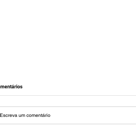
mentários
Escreva um comentário
Construir um movimento
Segundo dia 