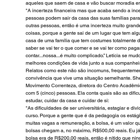
aqueles que saem de casa e vão buscar moradia em 
"A incerteza financeira mas que acaba sendo a in
pessoas podem sair da casa das suas famílias para i
outras pessoas, então é uma incerteza muito gra
coisas, porque a gente sai de um lugar que tem alg
casa de uma família que tem costumes totalmente dif
saber se vai ter o que comer e se vai ter como pagar
contar...nossa...é muito complicado.” Letícia se mu
melhores condições de vida junto a sua companhei
Relatos como este não são incomuns, frequenteme
convivência que vive uma situação semelhante. Shei
Movimento Correnteza, diretora do Centro Acadêmi
com 5 (cinco) pessoas. Ela conta quais são as dific
estudar, cuidar da casa e cuidar de si:
"As dificuldades de ser universitária, estagiar e d
curso. Porque a gente que é da pedagogia os está
muitas vagas a remuneração, a bolsa, é um valor q
bolsas chegam a, no máximo, R$500,00 reais. Eu já 
bolsa era de R$200,00 reais, então é nítido que 