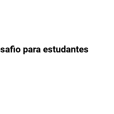
ício
Sobre
UNE
Opinião
Formação
safio para estudantes