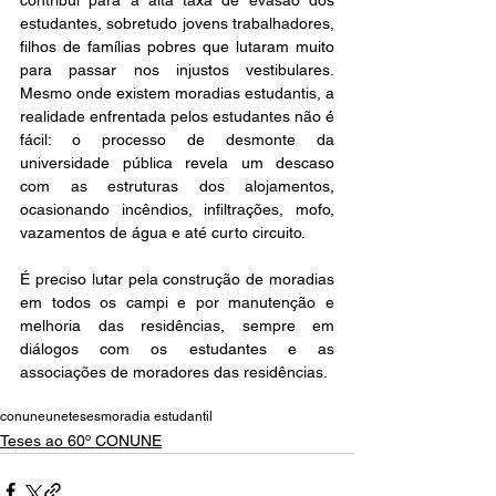
contribui para a alta taxa de evasão dos 
estudantes, sobretudo jovens trabalhadores, 
filhos de famílias pobres que lutaram muito 
para passar nos injustos vestibulares. 
Mesmo onde existem moradias estudantis, a 
realidade enfrentada pelos estudantes não é 
fácil: o processo de desmonte da 
universidade pública revela um descaso 
com as estruturas dos alojamentos, 
ocasionando incêndios, infiltrações, mofo, 
vazamentos de água e até curto circuito. 
É preciso lutar pela construção de moradias 
em todos os campi e por manutenção e 
melhoria das residências, sempre em 
diálogos com os estudantes e as 
associações de moradores das residências.
conune
une
teses
moradia estudantil
Teses ao 60º CONUNE