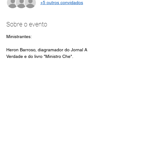
+5 outros convidados
Sobre o evento
Ministrantes:
Heron Barroso, diagramador do Jornal A 
Verdade e do livro "Ministro Che".
Everaldo Oliveira, estudante de Publicidade 
e Propaganda e diretor da UNE. 
Desenvolvido pelo Movimento
Correnteza
Todos os esquerdos reservados
©