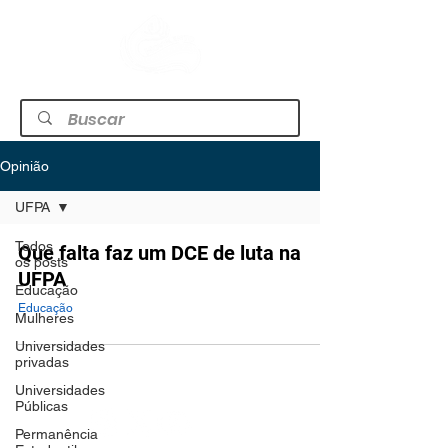
Opinião
UFPA
Todos
Que falta faz um DCE de luta na
os posts
UFPA
Educação
Educação
Mulheres
Universidades
privadas
Universidades
Públicas
Permanência