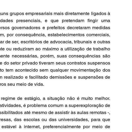
guns grupos empresariais mais diretamente ligados à 
idades presenciais, e que pretendam fingir uma 
rsos governadores e prefeitos decretaram medidas 
im, por consequência, estabelecimentos comerciais, 
 de ser, escritórios de advocacia, tribunais e outras 
nte ou reduziram ao máximo a utilização de trabalho 
mente necessárias, porém, suas consequências são 
o e do setor privado tiveram seus contratos suspensos 
sto tem acontecido sem qualquer movimentação dos 
êm realizado e facilitado demissões e suspensões de 
iros seu meio de vida.
egime de estágio, a situação não é muito melhor. 
ividades, é problema comum a superexploração de 
sibilitados até mesmo de assistir às aulas remotas -, 
esas, das escolas ou das universidades, para que 
estável à internet, preferencialmente por meio de 