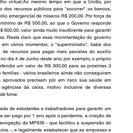
balho virtual.Ao mesmo tempo em que a União, por 
o dos recursos públicos para "socorrer" os bancos, 
lio emergencial de míseros R$ 200,00. Por força da 
 mínimo de R$ 500,00, ao que o Governo responde 
600,00, valor ainda muito insuficiente para garantir 
ias. Resta claro que essa movimentação do governo 
s, em vários momentos, o "superministro", babá dos 
ta de recursos para pagar mais parcelas do auxílio 
no dia 4 de Junho deste ano, por exemplo, o próprio 
fendia um valor de R$ 300,00 para as próximas 3 
 famílias - vários brasileiros ainda não conseguiram 
dos aprovados precisam pôr em risco sua saúde em 
agências da caixa, motivo inclusive de diversas 
 de fome.
cada de estudantes e trabalhadores para garantir um 
 a ser pago por 1 ano após a pandemia, a criação de 
evogação da MP936 - que facilitou a suspensão do 
ários -, e legalmente estabelecer que as empresas e 