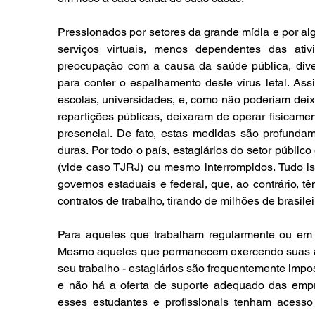
Pressionados por setores da grande mídia e por al
serviços virtuais, menos dependentes das ativ
preocupação com a causa da saúde pública, dive
para conter o espalhamento deste vírus letal. Ass
escolas, universidades, e, como não poderiam deixar
repartições públicas, deixaram de operar fisicame
presencial. De fato, estas medidas são profunda
duras. Por todo o país, estagiários do setor públic
(vide caso TJRJ) ou mesmo interrompidos. Tudo i
governos estaduais e federal, que, ao contrário, t
contratos de trabalho, tirando de milhões de brasile
Para aqueles que trabalham regularmente ou em r
Mesmo aqueles que permanecem exercendo suas at
seu trabalho - estagiários são frequentemente impos
e não há a oferta de suporte adequado das empr
esses estudantes e profissionais tenham acesso 