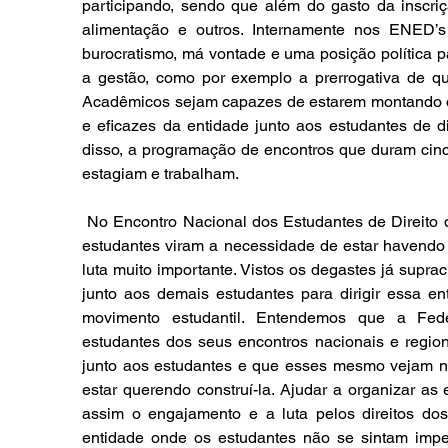
participando, sendo que além do gasto da inscri
alimentação e outros. Internamente nos ENED’s
burocratismo, má vontade e uma posição política 
a gestão, como por exemplo a prerrogativa de q
Acadêmicos sejam capazes de estarem montando cha
e eficazes da entidade junto aos estudantes de d
disso, a programação de encontros que duram cinc
estagiam e trabalham.
 No Encontro Nacional dos Estudantes de Direito que aconteceu no Rio de Janeiro em 2017, diversos 
estudantes viram a necessidade de estar havendo
luta muito importante. Vistos os degastes já supra
junto aos demais estudantes para dirigir essa ent
movimento estudantil. Entendemos que a Feder
estudantes dos seus encontros nacionais e region
junto aos estudantes e que esses mesmo vejam n
estar querendo construí-la. Ajudar a organizar as 
assim o engajamento e a luta pelos direitos dos
entidade onde os estudantes não se sintam imped