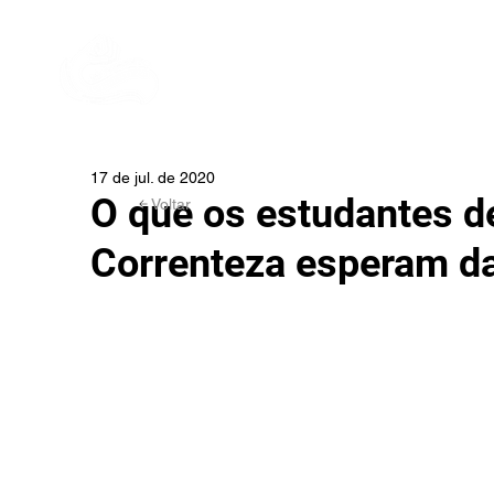
As palavras convencem,
In
o exemplo arrasta!
17 de jul. de 2020
O que os estudantes d
Voltar
Correnteza esperam d