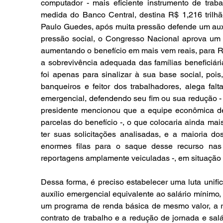
computador - mais eficiente instrumento de tra
medida do Banco Central, destina R$ 1,216 trilhã
Paulo Guedes, após muita pressão defende um auxí
pressão social, o Congresso Nacional aprova um
aumentando o benefício em mais vem reais, para R$ 
a sobrevivência adequada das famílias beneficiár
foi apenas para sinalizar à sua base social, poi
banqueiros e feitor dos trabalhadores, alega fal
emergencial, defendendo seu fim ou sua redução - 
presidente mencionou que a equipe econômica de
parcelas do benefício -, o que colocaria ainda mais
ter suas solicitações analisadas, e a maioria 
enormes filas para o saque desse recurso nas 
reportagens amplamente veiculadas -, em situação
Dessa forma, é preciso estabelecer uma luta unifi
auxílio emergencial equivalente ao salário mínimo,
um programa de renda básica de mesmo valor, a r
contrato de trabalho e a redução de jornada e sal