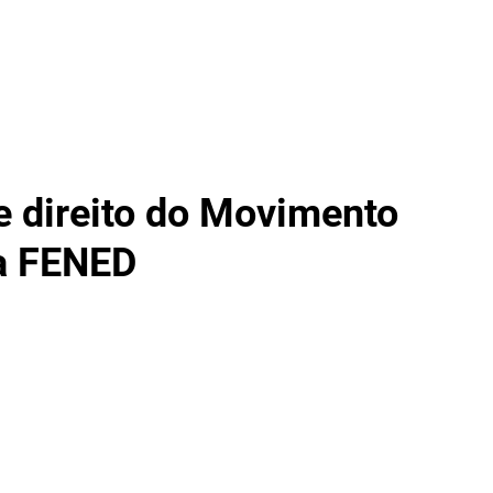
ício
Sobre
UNE
Opinião
Formação
e direito do Movimento
a FENED