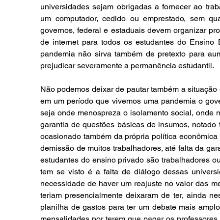
universidades sejam obrigadas a fornecer ao traba
um computador, cedido ou emprestado, sem qual
governos, federal e estaduais devem organizar prog
de internet para todos os estudantes do Ensino
pandemia não sirva também de pretexto para aum
prejudicar severamente a permanência estudantil.
Não podemos deixar de pautar também a situação 
em um período que vivemos uma pandemia o gover
seja onde menospreza o isolamento social, onde
garantia de questões básicas de insumos, notado 
ocasionado também da própria política econômica
demissão de muitos trabalhadores, até falta da gar
estudantes do ensino privado são trabalhadores ou
tem se visto é a falta de diálogo dessas univer
necessidade de haver um reajuste no valor das me
teriam presencialmente deixaram de ter, ainda ne
planilha de gastos para ter um debate mais amplo
mensalidades por terem que pagar os professores