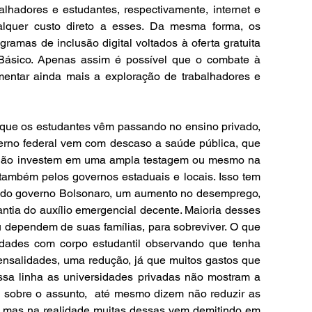
lhadores e estudantes, respectivamente, internet e 
quer custo direto a esses. Da mesma forma, os 
ramas de inclusão digital voltados à oferta gratuita 
 Básico. Apenas assim é possível que o combate à 
entar ainda mais a exploração de trabalhadores e 
que os estudantes vêm passando no ensino privado, 
no federal vem com descaso a saúde pública, que 
 não investem em uma ampla testagem ou mesmo na 
também pelos governos estaduais e locais. Isso tem 
 do governo Bolsonaro, um aumento no desemprego, 
antia do auxílio emergencial decente. Maioria desses 
 dependem de suas famílias, para sobreviver. O que 
sidades com corpo estudantil observando que tenha 
nsalidades, uma redução, já que muitos gastos que 
ssa linha as universidades privadas não mostram a 
 sobre o assunto,  até mesmo dizem não reduzir as 
, mas na realidade muitas dessas vem demitindo em 