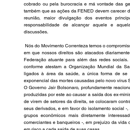
cobrado ou pela burocracia e má vontade das g
também que as ações da FENED devem carecer de 
reunião, maior divulgação dos eventos princ
responsabilidade de alcançar aquele e aquel
discussões. 
 Nós do Movimento Correnteza temos o compromisso de buscar organizar os estudantes em um período 
em que nossos direitos são atacados diariament
Federação atuante para além das redes sociais
conforme atestam a Organização Mundial da Saú
ligados à área da saúde, a única forma de se
exponencial das mortes causadas pelo novo vírus 
O Governo Jair Bolsonaro, profundamente reacionár
produzidas por este ao causar a saída dos ex-mini
de virem de setores da direita, se colocaram contr
seus derivados, e em favor do isolamento social -,
grupos econômicos mais diretamente interessad
comerciantes e banqueiros -, em prejuízo da vida 
em risco a cada saída de suas casas.