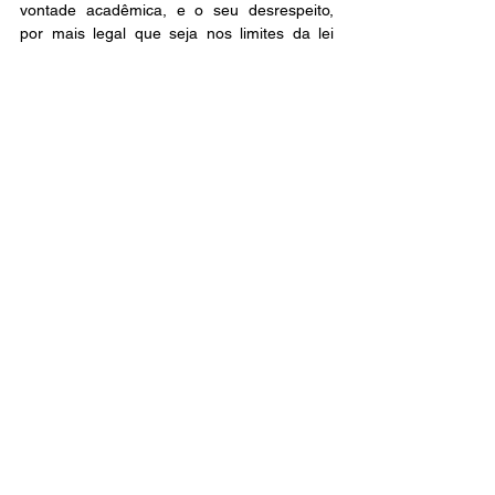
vontade acadêmica, e o seu desrespeito, 
por mais legal que seja nos limites da lei 
burguesa, não seria democrático. A vontade 
dos estudantes, nossa vontade, só foi 
respeitada pelo fato do Consuni ter sido 
ocupado pela categoria e respeitado a 
consulta eleitoral. 
Fora Fernando! Fora Bolsonaro! Viva a 
democracia na Universidade Federal de São 
Carlos.
Autoria: Vitor Fabris, Felipe Magdalena e 
Mayara Fagundes
Fotos: Movimento Correnteza
Ver tudo
Posts recentes